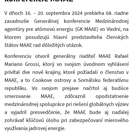
V dňoch 16. – 20. septembra 2024 prebieha 68. riadne
zasadnutie Generálnej konferencie Medzinárodnej
agentúry pre atómovú energiu (GK MAAE) vo Viedni, na
ktorom posudzujú hlavní predstavitelia členských
štátov MAAE rad dôležitých otázok.
Konferenciu otvoril generálny riaditeľ MAAE Rafael
Mariano Grossi, ktorý vo svojom úvodnom vyhlásení
privítal dve nové krajiny, ktoré požiadali o členstvo v
MAAE, a to Cookove ostrovy a Somálsku federatívnu
republiku. Vo svojom prejave načrtol aj budúce
smerovanie MAAE, zdôraznil opodstatnenie
medzinárodnej spolupráce pri riešení globálnych výziev
a vyjadril presvedčenie, že MAAE bude aj naďalej
zohrávať kľúčovú úlohu pri zabezpečovaní mierového
využívania jadrovej energie.