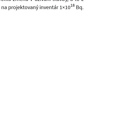
18
na projektovaný inventár 1×10
Bq.