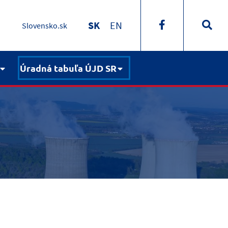
SK
EN
Slovensko.sk
Úradná tabuľa ÚJD SR