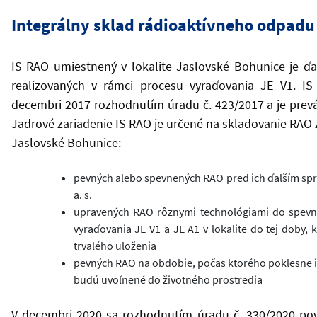
Integrálny sklad rádioaktívneho odpadu 
IS RAO umiestnený v lokalite Jaslovské Bohunice je ď
realizovaných v rámci procesu vyraďovania JE V1. I
decembri 2017 rozhodnutím úradu č. 423/2017 a je prev
Jadrové zariadenie IS RAO je určené na skladovanie RAO z
Jaslovské Bohunice:
pevných alebo spevnených RAO pred ich ďalším spr
a. s.
upravených RAO rôznymi technológiami do spevne
vyraďovania JE V1 a JE A1 v lokalite do tej doby
trvalého uloženia
pevných RAO na obdobie, počas ktorého poklesne ic
budú uvoľnené do životného prostredia
V decembri 2020 sa rozhodnutím úradu č. 330/2020 povo