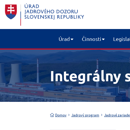
Úrad
Činnosti
Legisla
Integrálny
Domov
Jadrový program
Jadrové zariade