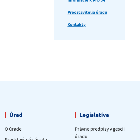
Predstavitelia úradu
Kontakty
Úrad
Legislatíva
O úrade
Právne predpisy v gescii
úradu
Predstavitelia úradu