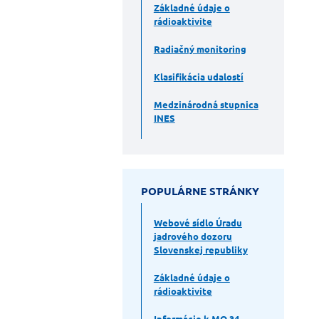
Základné údaje o
rádioaktivite
Radiačný monitoring
Klasifikácia udalostí
Medzinárodná stupnica
INES
POPULÁRNE STRÁNKY
Webové sídlo Úradu
jadrového dozoru
Slovenskej republiky
Základné údaje o
rádioaktivite
Informácie k MO 34