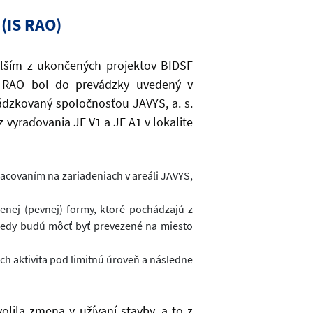
(IS RAO)
alším z ukončených projektov BIDSF
S RAO bol do prevádzky uvedený v
ádzkovaný spoločnosťou JAVYS, a. s.
 vyraďovania JE V1 a JE A1 v lokalite
acovaním na zariadeniach v areáli JAVYS,
nej (pevnej) formy, ktoré pochádzajú z
, kedy budú môcť byť prevezené na miesto
h aktivita pod limitnú úroveň a následne
lila zmena v užívaní stavby, a to z