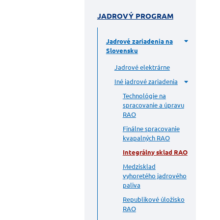
JADROVÝ PROGRAM
Jadrové zariadenia na
Slovensku
Jadrové elektrárne
Iné jadrové zariadenia
Technológie na
spracovanie a úpravu
RAO
Finálne spracovanie
kvapalných RAO
Integrálny sklad RAO
Medzisklad
vyhoretého jadrového
paliva
Republikové úložisko
RAO