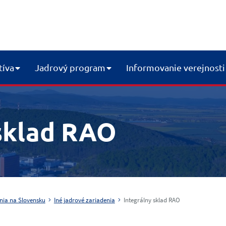
tíva
Jadrový program
Informovanie verejnosti
 sklad RAO
nia na Slovensku
Iné jadrové zariadenia
Integrálny sklad RAO