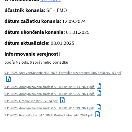
účastník konania:
SE – EMO
dátum začiatku konania:
12.09.2024
dátum ukončenia konania:
01.01.2025
dátum aktualizácie:
08.01.2025
Informovanie verejnosti
podľa § 3 ods. 6 správneho poriadku
931-2025_SpravneKonanie_931-2025_Formulár o zverejnení SpK 3608 rev. 03.pdf
931-2025_Anonymizovaná žiadosť SE_00001_015513_2024.pdf
931-2025_Anonymizovaná žiadosť SE_00001_015255_2024.pdf
931-2025_UradnyList_8259_2024.pdf
931-2025_Anonymizovaná žiadosť SE_00001_011899_2024.pdf
931-2025_Rozhodnutie_547_2024_Rozhodnutie_547_2024.pdf