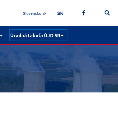
SK
Slovensko.sk
Úradná tabuľa ÚJD SR