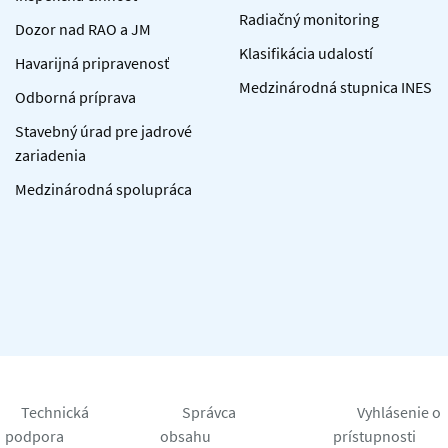
Radiačný monitoring
Dozor nad RAO a JM
Klasifikácia udalostí
Havarijná pripravenosť
Medzinárodná stupnica INES
Odborná príprava
Stavebný úrad pre jadrové
zariadenia
Medzinárodná spolupráca
Technická
Správca
Vyhlásenie o
podpora
obsahu
prístupnosti