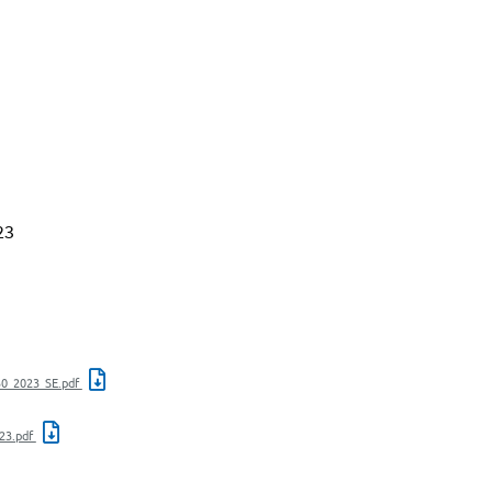
23
30_2023_SE.pdf
23.pdf