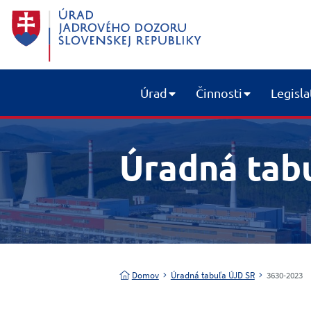
Úrad
Činnosti
Legisla
Úradná tab
Domov
Úradná tabuľa ÚJD SR
3630-2023