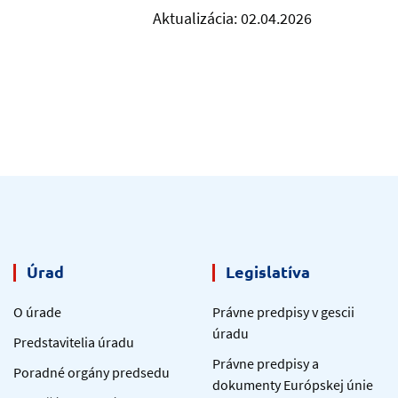
Aktualizácia: 02.04.2026
Úrad
Legislatíva
O úrade
Právne predpisy v gescii
úradu
Predstavitelia úradu
Právne predpisy a
Poradné orgány predsedu
dokumenty Európskej únie