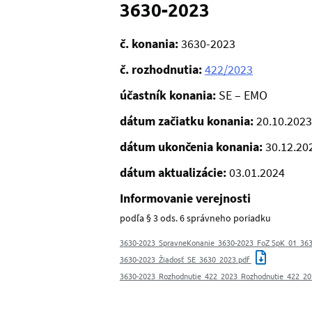
3630-2023
č. konania:
3630-2023
č. rozhodnutia:
422/2023
účastník konania:
SE – EMO
dátum začiatku konania:
20.10.2023
dátum ukončenia konania:
30.12.20
dátum aktualizácie:
03.01.2024
Informovanie verejnosti
podľa § 3 ods. 6 správneho poriadku
3630-2023_SpravneKonanie_3630-2023_FoZ SpK_01_36
3630-2023_Žiadosť_SE_3630_2023.pdf
3630-2023_Rozhodnutie_422_2023_Rozhodnutie_422_20