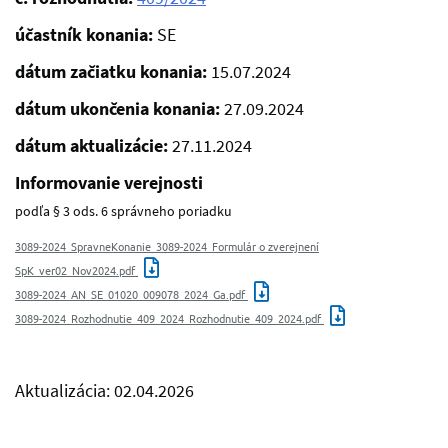
účastník konania:
SE
dátum začiatku konania:
15.07.2024
dátum ukončenia konania:
27.09.2024
dátum aktualizácie:
27.11.2024
Informovanie verejnosti
podľa § 3 ods. 6 správneho poriadku
3089-2024_SpravneKonanie_3089-2024_Formulár o zverejnení
SpK_ver02_Nov2024.pdf
3089-2024_AN_SE_01020_009078_2024_Ga.pdf
3089-2024_Rozhodnutie_409_2024_Rozhodnutie_409_2024.pdf
Aktualizácia: 02.04.2026