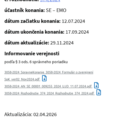
účastník konania:
SE – EMO
dátum začiatku konania:
12.07.2024
dátum ukončenia konania:
17.09.2024
dátum aktualizácie:
29.11.2024
Informovanie verejnosti
podľa § 3 ods. 6 správneho poriadku
3058-2024_SpravneKonanie_3058-2024_Formulár o zverejnení
SpK_ver02_Nov2024.pdf
3058-2024_AN_SE_00001_009255_2024_UJD_11.07.2024.pdf
3058-2024_Rozhodnutie_374_2024_Rozhodnutie_374_2024.pdf
Aktualizácia: 02.04.2026