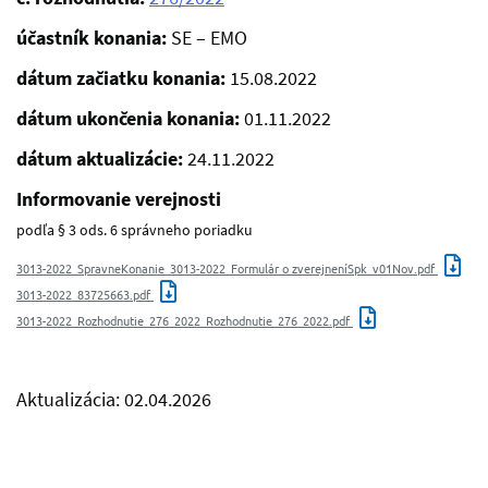
účastník konania:
SE – EMO
dátum začiatku konania:
15.08.2022
dátum ukončenia konania:
01.11.2022
dátum aktualizácie:
24.11.2022
Informovanie verejnosti
podľa § 3 ods. 6 správneho poriadku
3013-2022_SpravneKonanie_3013-2022_Formulár o zverejneníSpk_v01Nov.pdf
3013-2022_83725663.pdf
3013-2022_Rozhodnutie_276_2022_Rozhodnutie_276_2022.pdf
Aktualizácia: 02.04.2026