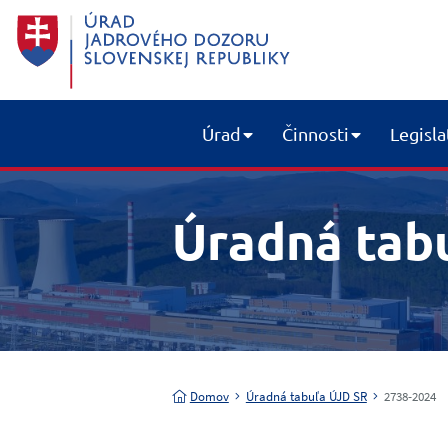
Úrad
Činnosti
Legisla
Úradná tab
Domov
Úradná tabuľa ÚJD SR
2738-2024