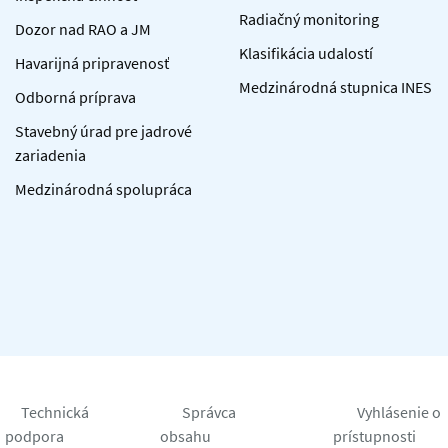
Radiačný monitoring
Dozor nad RAO a JM
Klasifikácia udalostí
Havarijná pripravenosť
Medzinárodná stupnica INES
Odborná príprava
Stavebný úrad pre jadrové
zariadenia
Medzinárodná spolupráca
Technická
Správca
Vyhlásenie o
podpora
obsahu
prístupnosti