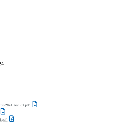
24
38-2024_rev. 01.pdf
4.pdf