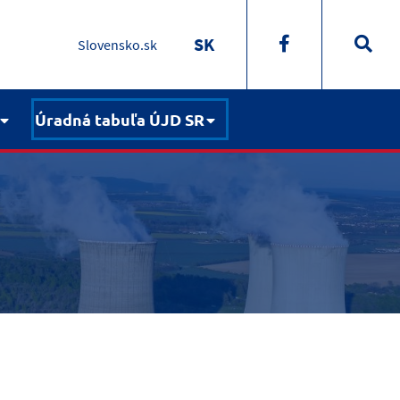
SK
Slovensko.sk
Úradná tabuľa ÚJD SR