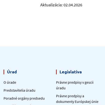
Aktualizácia: 02.04.2026
Úrad
Legislatíva
O úrade
Právne predpisy v gescii
úradu
Predstavitelia úradu
Právne predpisy a
Poradné orgány predsedu
dokumenty Európskej únie