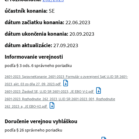
účastník konania:
SE
dátum začiatku konania:
22.06.2023
dátum ukončenia konania:
20.09.2023
dátum aktualizácie:
27.09.2023
Informovanie verejnosti
podľa § 3 ods. 6 správneho poriadku
2601-2023_SpravneKonanie_2601-2023_Formulár o zverejnení SpK UJD SR 2601-
2023_akt. 03 zo dňa 27. 09. 2023.pdf
2601-2023_Žiadosť SE, UJD SR 2601-2023, JE EBO V-2.pdf
2601-2023_Rozhodnutie_262_2023_UJD SR 2601-2023_001, Rozhodnutie
262_2023_a, JE EBO-V2.pdf
Doručenie verejnou vyhláškou
podľa § 26 správneho poriadku