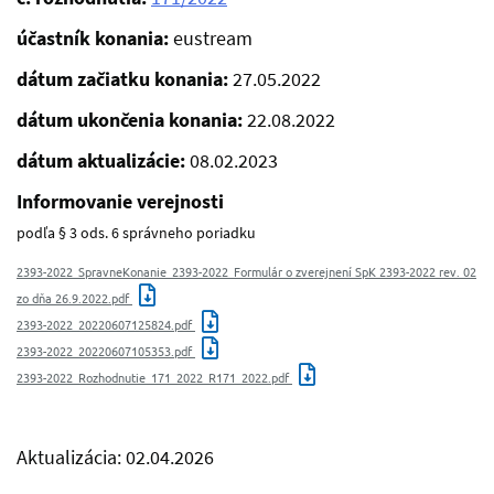
účastník konania:
eustream
dátum začiatku konania:
27.05.2022
dátum ukončenia konania:
22.08.2022
dátum aktualizácie:
08.02.2023
Informovanie verejnosti
podľa § 3 ods. 6 správneho poriadku
2393-2022_SpravneKonanie_2393-2022_Formulár o zverejnení SpK 2393-2022 rev. 02
zo dňa 26.9.2022.pdf
2393-2022_20220607125824.pdf
2393-2022_20220607105353.pdf
2393-2022_Rozhodnutie_171_2022_R171_2022.pdf
Aktualizácia: 02.04.2026