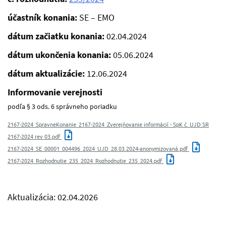
účastník konania:
SE – EMO
dátum začiatku konania:
02.04.2024
dátum ukončenia konania:
05.06.2024
dátum aktualizácie:
12.06.2024
Informovanie verejnosti
podľa § 3 ods. 6 správneho poriadku
2167-2024_SpravneKonanie_2167-2024_Zverejňovanie informácií - SpK č. UJD SR
2167-2024 rev 03.pdf
2167-2024_SE_00001_004496_2024_UJD_28.03.2024-anonymizovaná.pdf
2167-2024_Rozhodnutie_235_2024_Rozhodnutie_235_2024.pdf
Aktualizácia: 02.04.2026