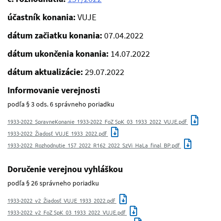
účastník konania:
VUJE
dátum začiatku konania:
07.04.2022
dátum ukončenia konania:
14.07.2022
dátum aktualizácie:
29.07.2022
Informovanie verejnosti
podľa § 3 ods. 6 správneho poriadku
1933-2022_SpravneKonanie_1933-2022_FoZ SpK_03_1933_2022_VUJE.pdf
1933-2022_Žiadosť_VUJE_1933_2022.pdf
1933-2022_Rozhodnutie_157_2022_R162_2022_SzVi_HaLa_final_BP.pdf
Doručenie verejnou vyhláškou
podľa § 26 správneho poriadku
1933-2022_v2_Žiadosť_VUJE_1933_2022.pdf
1933-2022_v2_FoZ SpK_03_1933_2022_VUJE.pdf