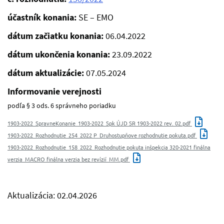
účastník konania:
SE – EMO
dátum začiatku konania:
06.04.2022
dátum ukončenia konania:
23.09.2022
dátum aktualizácie:
07.05.2024
Informovanie verejnosti
podľa § 3 ods. 6 správneho poriadku
1903-2022_SpravneKonanie_1903-2022_Spk ÚJD SR 1903-2022 rev. 02.pdf
1903-2022_Rozhodnutie_254_2022 P_Druhostupňove rozhodnutie pokuta.pdf
1903-2022_Rozhodnutie_158_2022_Rozhodnutie pokuta inšpekcia 320-2021 finálna
verzia_MACRO finálna verzia bez revízií_MM.pdf
Aktualizácia: 02.04.2026