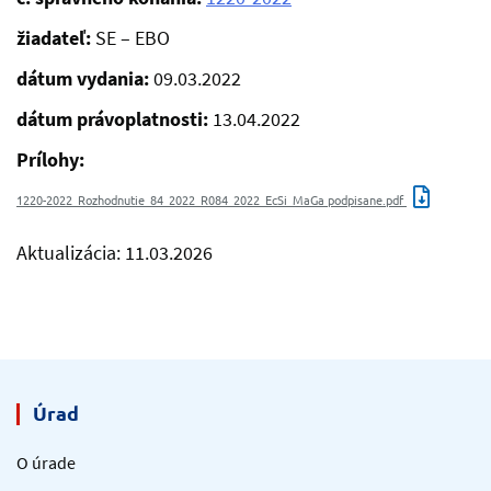
žiadateľ:
SE – EBO
dátum vydania:
09.03.2022
dátum právoplatnosti:
13.04.2022
Prílohy:
1220-2022_Rozhodnutie_84_2022_R084_2022_EcSi_MaGa podpisane.pdf
Aktualizácia: 11.03.2026
Úrad
O úrade