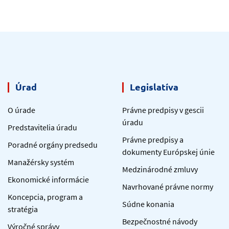
Úrad
Legislatíva
O úrade
Právne predpisy v gescii
úradu
Predstavitelia úradu
Právne predpisy a
Poradné orgány predsedu
dokumenty Európskej únie
Manažérsky systém
Medzinárodné zmluvy
Ekonomické informácie
Navrhované právne normy
Koncepcia, program a
Súdne konania
stratégia
Bezpečnostné návody
Výročné správy