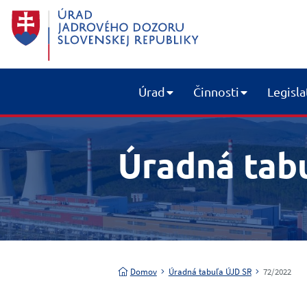
Úrad
Činnosti
Legisla
Úradná tab
Domov
Úradná tabuľa ÚJD SR
72/2022