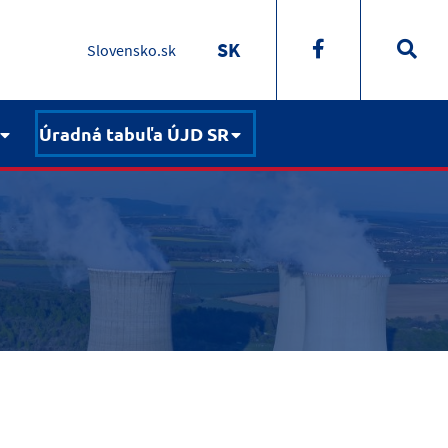
SK
Slovensko.sk
Úradná tabuľa ÚJD SR