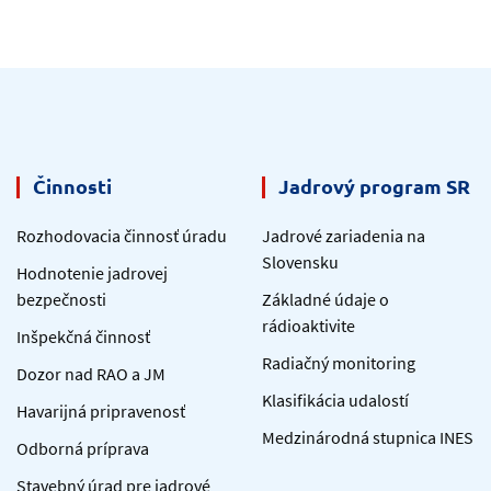
Činnosti
Jadrový program SR
Rozhodovacia činnosť úradu
Jadrové zariadenia na
Slovensku
Hodnotenie jadrovej
bezpečnosti
Základné údaje o
rádioaktivite
Inšpekčná činnosť
Radiačný monitoring
Dozor nad RAO a JM
Klasifikácia udalostí
Havarijná pripravenosť
Medzinárodná stupnica INES
Odborná príprava
Stavebný úrad pre jadrové