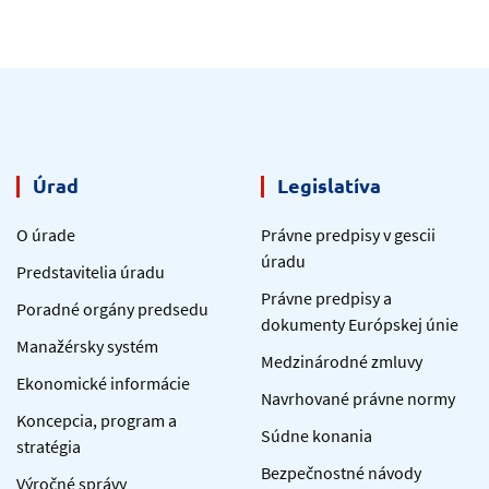
Úrad
Legislatíva
O úrade
Právne predpisy v gescii
úradu
Predstavitelia úradu
Právne predpisy a
Poradné orgány predsedu
dokumenty Európskej únie
Manažérsky systém
Medzinárodné zmluvy
Ekonomické informácie
Navrhované právne normy
Koncepcia, program a
Súdne konania
stratégia
Bezpečnostné návody
Výročné správy