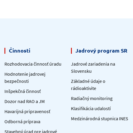
Činnosti
Jadrový program SR
Rozhodovacia činnosť úradu
Jadrové zariadenia na
Slovensku
Hodnotenie jadrovej
bezpečnosti
Základné údaje o
rádioaktivite
Inšpekčná činnosť
Radiačný monitoring
Dozor nad RAO a JM
Klasifikácia udalostí
Havarijná pripravenosť
Medzinárodná stupnica INES
Odborná príprava
Stavebný úrad pre jadrové