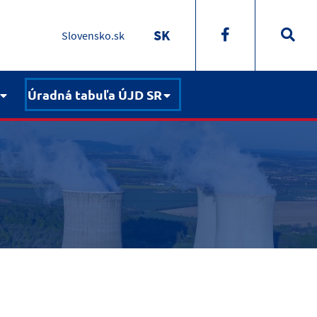
SK
Slovensko.sk
Úradná tabuľa ÚJD SR