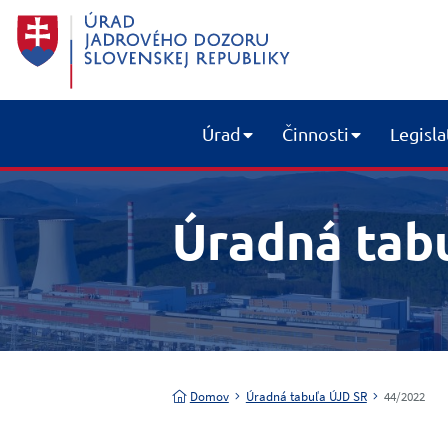
Úrad
Činnosti
Legisla
Úradná tab
Domov
Úradná tabuľa ÚJD SR
44/2022