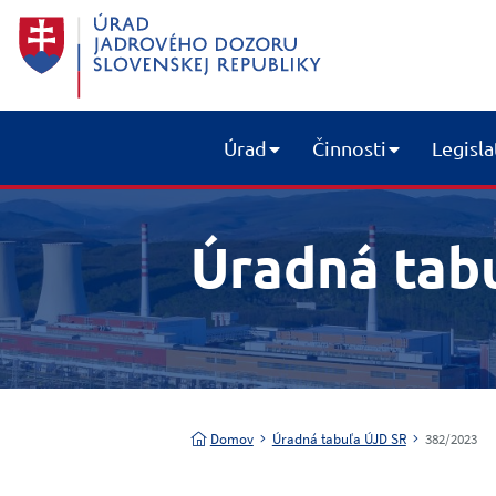
Úrad
Činnosti
Legisla
Úradná tab
Domov
Úradná tabuľa ÚJD SR
382/2023