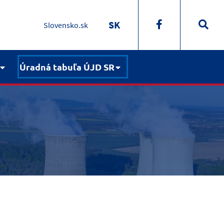
SK
Slovensko.sk
Úradná tabuľa ÚJD SR