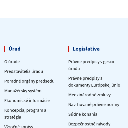
Úrad
Legislatíva
O úrade
Právne predpisy v gescii
úradu
Predstavitelia úradu
Právne predpisy a
Poradné orgány predsedu
dokumenty Európskej únie
Manažérsky systém
Medzinárodné zmluvy
Ekonomické informácie
Navrhované právne normy
Koncepcia, program a
Súdne konania
stratégia
Bezpečnostné návody
Výročné správy