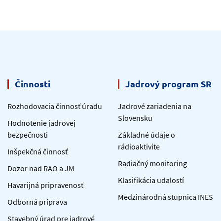
Činnosti
Jadrový program SR
Rozhodovacia činnosť úradu
Jadrové zariadenia na
Slovensku
Hodnotenie jadrovej
bezpečnosti
Základné údaje o
rádioaktivite
Inšpekčná činnosť
Radiačný monitoring
Dozor nad RAO a JM
Klasifikácia udalostí
Havarijná pripravenosť
Medzinárodná stupnica INES
Odborná príprava
Stavebný úrad pre jadrové