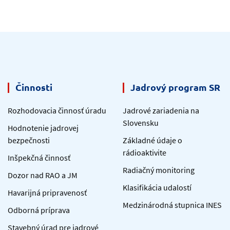
Činnosti
Jadrový program SR
Rozhodovacia činnosť úradu
Jadrové zariadenia na
Slovensku
Hodnotenie jadrovej
bezpečnosti
Základné údaje o
rádioaktivite
Inšpekčná činnosť
Radiačný monitoring
Dozor nad RAO a JM
Klasifikácia udalostí
Havarijná pripravenosť
Medzinárodná stupnica INES
Odborná príprava
Stavebný úrad pre jadrové