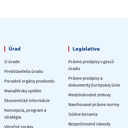
Úrad
Legislatíva
O úrade
Právne predpisy v gescii
úradu
Predstavitelia úradu
Právne predpisy a
Poradné orgány predsedu
dokumenty Európskej únie
Manažérsky systém
Medzinárodné zmluvy
Ekonomické informácie
Navrhované právne normy
Koncepcia, program a
Súdne konania
stratégia
Bezpečnostné návody
Výročné správy