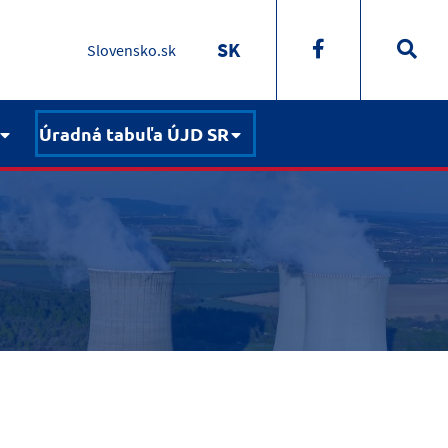
SK
Slovensko.sk
Úradná tabuľa ÚJD SR