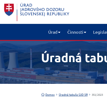
Úrad
Činnosti
Legisla
Úradná tab
Domov
Úradná tabuľa ÚJD SR
351/2023