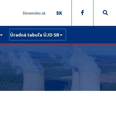
SK
Slovensko.sk
Úradná tabuľa ÚJD SR