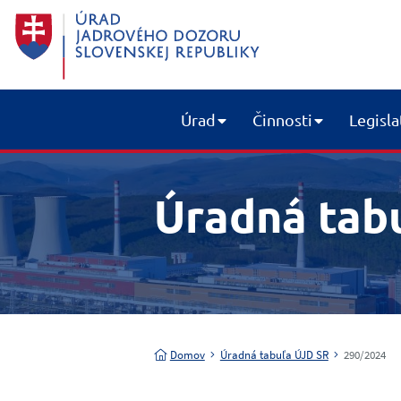
Úrad
Činnosti
Legisla
Úradná tab
Domov
Úradná tabuľa ÚJD SR
290/2024