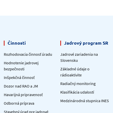
Činnosti
Jadrový program SR
Rozhodovacia činnosť úradu
Jadrové zariadenia na
Slovensku
Hodnotenie jadrovej
bezpečnosti
Základné údaje o
rádioaktivite
Inšpekčná činnosť
Radiačný monitoring
Dozor nad RAO a JM
Klasifikácia udalostí
Havarijná pripravenosť
Medzinárodná stupnica INES
Odborná príprava
Stavebný úrad pre jadrové