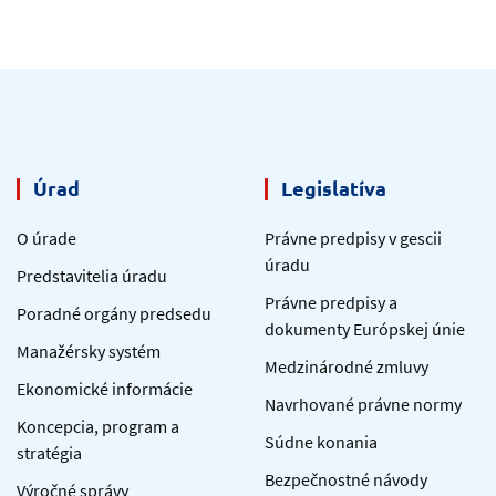
Úrad
Legislatíva
O úrade
Právne predpisy v gescii
úradu
Predstavitelia úradu
Právne predpisy a
Poradné orgány predsedu
dokumenty Európskej únie
Manažérsky systém
Medzinárodné zmluvy
Ekonomické informácie
Navrhované právne normy
Koncepcia, program a
Súdne konania
stratégia
Bezpečnostné návody
Výročné správy