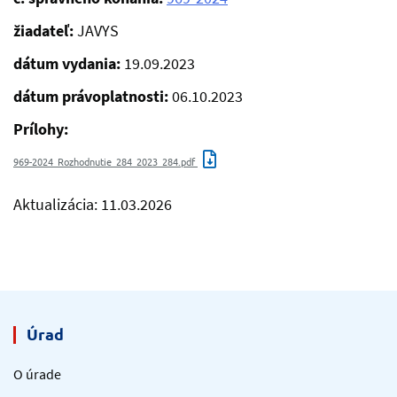
žiadateľ:
JAVYS
dátum vydania:
19.09.2023
dátum právoplatnosti:
06.10.2023
Prílohy:
969-2024_Rozhodnutie_284_2023_284.pdf
Aktualizácia: 11.03.2026
Úrad
O úrade