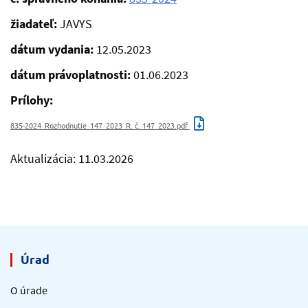
žiadateľ:
JAVYS
dátum vydania:
12.05.2023
dátum právoplatnosti:
01.06.2023
Prílohy:
835-2024_Rozhodnutie_147_2023_R. č. 147_2023.pdf
Aktualizácia: 11.03.2026
Úrad
O úrade