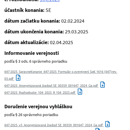
účastník konania:
SE
dátum začiatku konania:
02.02.2024
dátum ukončenia konania:
29.03.2025
dátum aktualizácie:
02.04.2025
Informovanie verejnosti
podľa § 3 ods. 6 správneho poriadku
647-2025_SpravneKonanie_647-2025_Formulár o zverejnení SpK 1616 (647)rev.
03.pdf
647-2025_Anonymizovaná žiadosť SE_00359_001647_2024_Ga.pdf
647-2025_Rozhodnutie_104_2025_R 104_2025.pdf
Doručenie verejnou vyhláškou
podľa § 26 správneho poriadku
647-2025_v5_Anonymizovaná žiadosť SE_00359_001647_2024_Ga.pdf