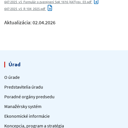
647-2025_v5_Formulár o zverejnení SpK 1616 (647)rev. 03.pdf
647-2025_v5_R 104_2025.pdf
Aktualizácia: 02.04.2026
Úrad
O úrade
Predstavitelia úradu
Poradné orgány predsedu
Manažérsky systém
Ekonomické informácie
Koncepcia, program a stratégia