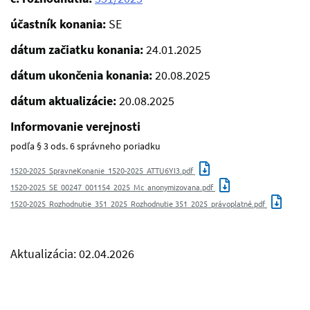
účastník konania:
SE
dátum začiatku konania:
24.01.2025
dátum ukončenia konania:
20.08.2025
dátum aktualizácie:
20.08.2025
Informovanie verejnosti
podľa § 3 ods. 6 správneho poriadku
1520-2025_SpravneKonanie_1520-2025_ATTU6YI3.pdf
1520-2025_SE_00247_001154_2025_Mc_anonymizovana.pdf
1520-2025_Rozhodnutie_351_2025_Rozhodnutie 351_2025_právoplatné.pdf
Aktualizácia: 02.04.2026