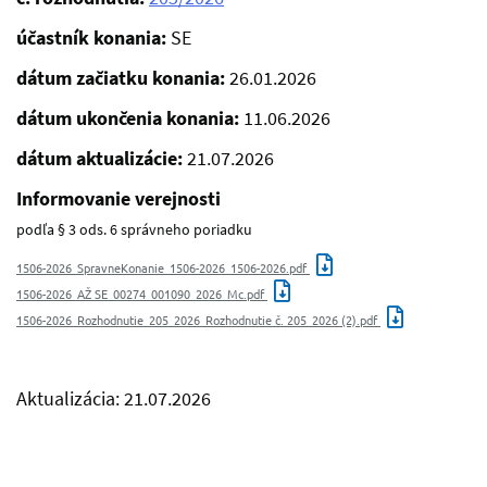
účastník konania:
SE
dátum začiatku konania:
26.01.2026
dátum ukončenia konania:
11.06.2026
dátum aktualizácie:
21.07.2026
Informovanie verejnosti
podľa § 3 ods. 6 správneho poriadku
1506-2026_SpravneKonanie_1506-2026_1506-2026.pdf
1506-2026_AŽ SE_00274_001090_2026_Mc.pdf
1506-2026_Rozhodnutie_205_2026_Rozhodnutie č. 205_2026 (2).pdf
Aktualizácia: 21.07.2026