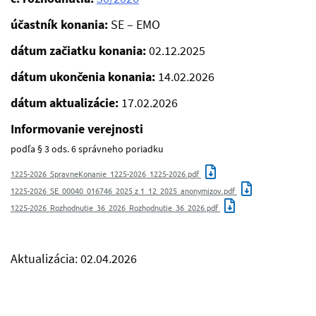
účastník konania:
SE – EMO
dátum začiatku konania:
02.12.2025
dátum ukončenia konania:
14.02.2026
dátum aktualizácie:
17.02.2026
Informovanie verejnosti
podľa § 3 ods. 6 správneho poriadku
1225-2026_SpravneKonanie_1225-2026_1225-2026.pdf
1225-2026_SE_00040_016746_2025 z 1_12_2025_anonymizov.pdf
1225-2026_Rozhodnutie_36_2026_Rozhodnutie_36_2026.pdf
Aktualizácia: 02.04.2026