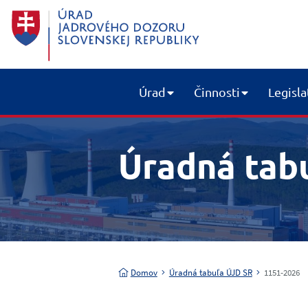
Úrad
Činnosti
Legisla
Úradná tab
Domov
Úradná tabuľa ÚJD SR
1151-2026