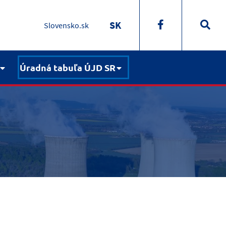
SK
Slovensko.sk
Úradná tabuľa ÚJD SR