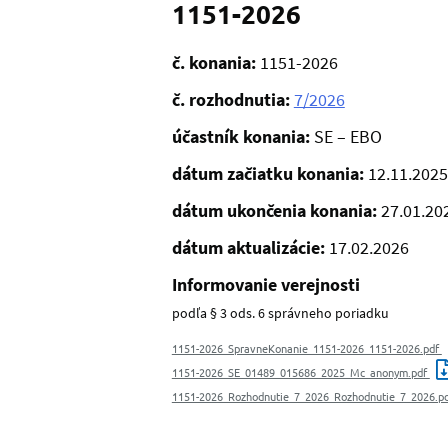
1151-2026
č. konania:
1151-2026
č. rozhodnutia:
7/2026
účastník konania:
SE – EBO
dátum začiatku konania:
12.11.2025
dátum ukončenia konania:
27.01.20
dátum aktualizácie:
17.02.2026
Informovanie verejnosti
podľa § 3 ods. 6 správneho poriadku
1151-2026_SpravneKonanie_1151-2026_1151-2026.pdf
1151-2026_SE_01489_015686_2025_Mc_anonym.pdf
1151-2026_Rozhodnutie_7_2026_Rozhodnutie_7_2026.p