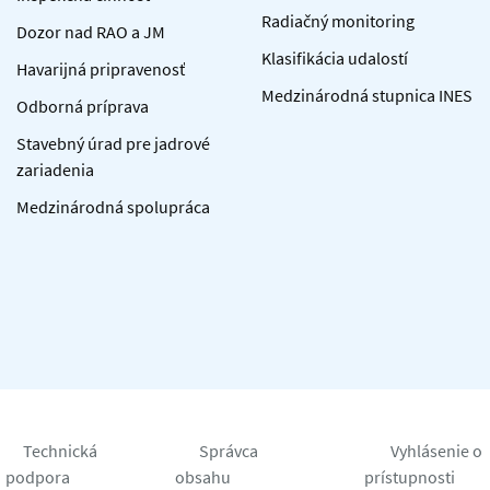
Radiačný monitoring
Dozor nad RAO a JM
Klasifikácia udalostí
Havarijná pripravenosť
Medzinárodná stupnica INES
Odborná príprava
Stavebný úrad pre jadrové
zariadenia
Medzinárodná spolupráca
Technická
Správca
Vyhlásenie o
podpora
obsahu
prístupnosti