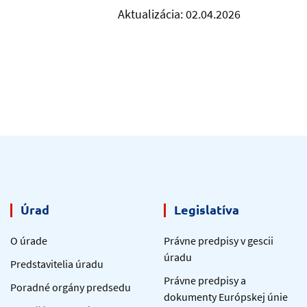
Aktualizácia: 02.04.2026
Úrad
Legislatíva
O úrade
Právne predpisy v gescii
úradu
Predstavitelia úradu
Právne predpisy a
Poradné orgány predsedu
dokumenty Európskej únie