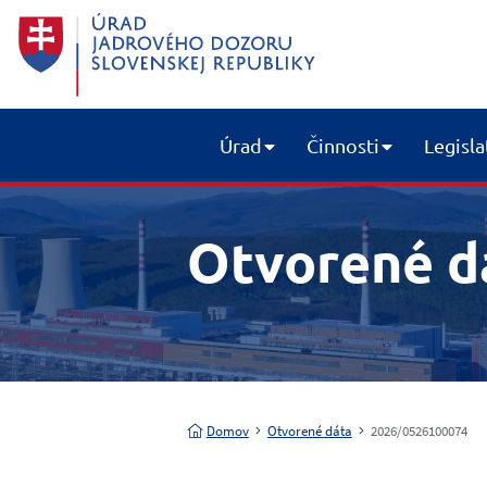
Úrad
Činnosti
Legisla
Otvorené d
Domov
Otvorené dáta
2026/0526100074