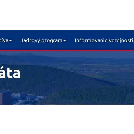
tíva
Jadrový program
Informovanie verejnosti
áta