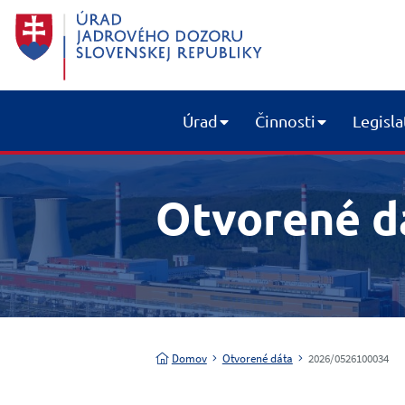
Úrad
Činnosti
Legisla
Otvorené d
Domov
Otvorené dáta
2026/0526100034