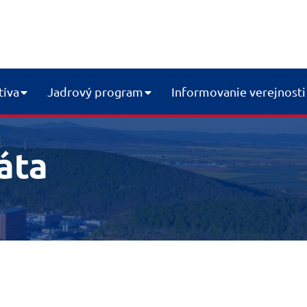
tíva
Jadrový program
Informovanie verejnosti
áta