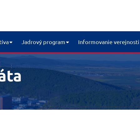
tíva
Jadrový program
Informovanie verejnosti
áta