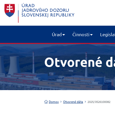
Úrad
Činnosti
Legisla
Otvorené d
Domov
Otvorené dáta
2025/0526100082