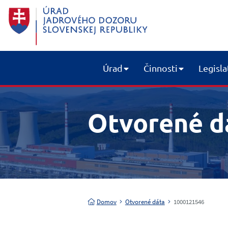
Úrad
Činnosti
Legisla
Otvorené d
Domov
Otvorené dáta
1000121546