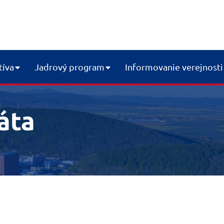
tíva
Jadrový program
Informovanie verejnosti
áta