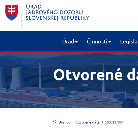
Úrad
Činnosti
Legisla
Otvorené d
Domov
Otvorené dáta
1000117304