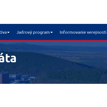
tíva
Jadrový program
Informovanie verejnosti
áta