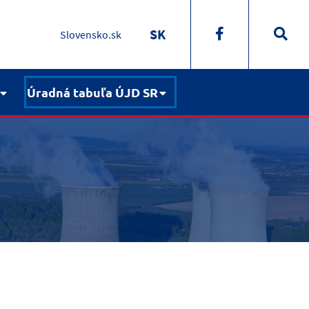
SK
Slovensko.sk
Úradná tabuľa ÚJD SR