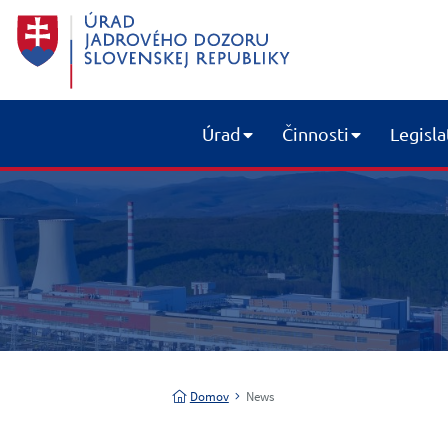
Úrad
Činnosti
Legisla
Domov
News