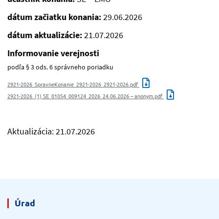
dátum začiatku konania:
29.06.2026
dátum aktualizácie:
21.07.2026
Informovanie verejnosti
podľa § 3 ods. 6 správneho poriadku
2921-2026_SpravneKonanie_2921-2026_2921-2026.pdf
2921-2026_(1) SE_01054_009124_2026_24.06.2026 – anonym.pdf
Aktualizácia: 21.07.2026
Úrad