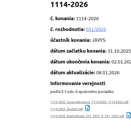
1114-2026
č. konania:
1114-2026
č. rozhodnutia:
551/2025
účastník konania:
JAVYS
dátum začiatku konania:
31.10.2025
dátum ukončenia konania:
02.01.20
dátum aktualizácie:
08.01.2026
Informovanie verejnosti
podľa § 3 ods. 6 správneho poriadku
1114-2026_SpravneKonanie_1114-2026_1114-2026.pdf
1114-2026_Žiadosť.pdf
1114-2026_Rozhodnutie_551_2025_R_551_2025.pdf