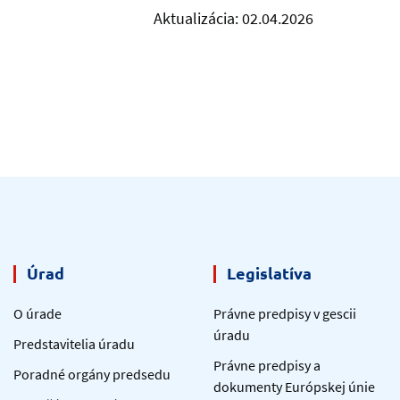
Aktualizácia: 02.04.2026
Úrad
Legislatíva
O úrade
Právne predpisy v gescii
úradu
Predstavitelia úradu
Právne predpisy a
Poradné orgány predsedu
dokumenty Európskej únie