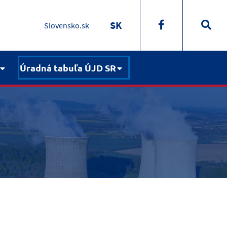
SK
Slovensko.sk
Úradná tabuľa ÚJD SR