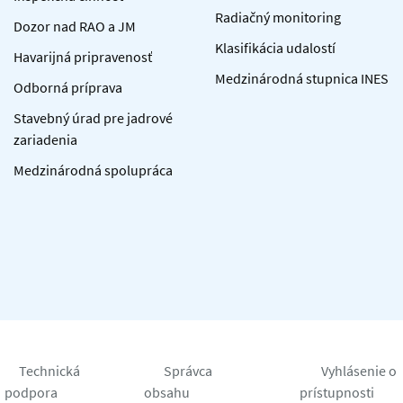
Radiačný monitoring
Dozor nad RAO a JM
Klasifikácia udalostí
Havarijná pripravenosť
Medzinárodná stupnica INES
Odborná príprava
Stavebný úrad pre jadrové
zariadenia
Medzinárodná spolupráca
Technická
Správca
Vyhlásenie o
podpora
obsahu
prístupnosti