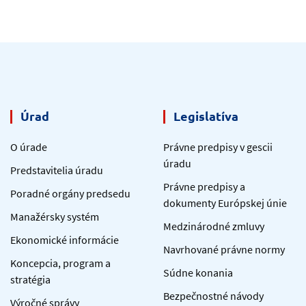
Úrad
Legislatíva
O úrade
Právne predpisy v gescii
úradu
Predstavitelia úradu
Právne predpisy a
Poradné orgány predsedu
dokumenty Európskej únie
Manažérsky systém
Medzinárodné zmluvy
Ekonomické informácie
Navrhované právne normy
Koncepcia, program a
Súdne konania
stratégia
Bezpečnostné návody
Výročné správy