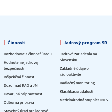
Činnosti
Jadrový program SR
Rozhodovacia činnosť úradu
Jadrové zariadenia na
Slovensku
Hodnotenie jadrovej
bezpečnosti
Základné údaje o
rádioaktivite
Inšpekčná činnosť
Radiačný monitoring
Dozor nad RAO a JM
Klasifikácia udalostí
Havarijná pripravenosť
Medzinárodná stupnica INES
Odborná príprava
Stavebný úrad pre jadrové