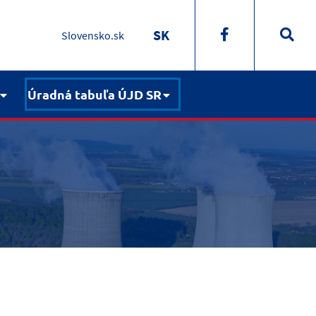
SK
Slovensko.sk
Úradná tabuľa ÚJD SR