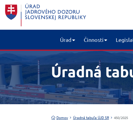
Úrad
Činnosti
Legisla
Úradná tab
Domov
Úradná tabuľa ÚJD SR
450/2025