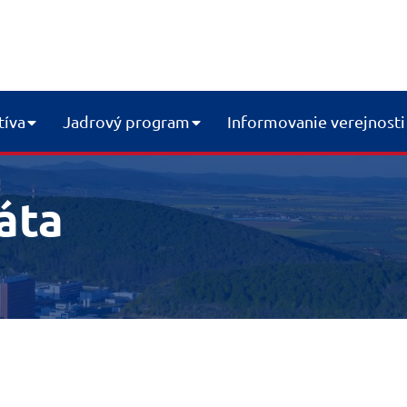
tíva
Jadrový program
Informovanie verejnosti
áta