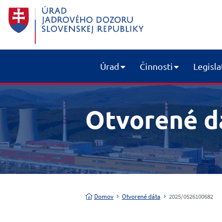
Úrad
Činnosti
Legisla
Otvorené d
Domov
Otvorené dáta
2025/0526100682