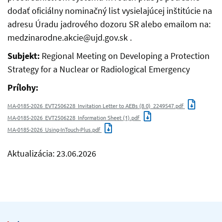
dodať oficiálny nominačný list vysielajúcej inštitúcie na
adresu Úradu jadrového dozoru SR alebo emailom na:
medzinarodne.akcie@ujd.gov.sk .
Subjekt:
Regional Meeting on Developing a Protection
Strategy for a Nuclear or Radiological Emergency
Prílohy:
MA-0185-2026_EVT2506228_Invitation Letter to AEBs (8.0)_2249547.pdf
MA-0185-2026_EVT2506228_Information Sheet (1).pdf
MA-0185-2026_Using-InTouch-Plus.pdf
Aktualizácia: 23.06.2026